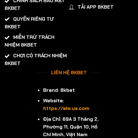
CHÍNH SÁCH BẢO MẬT
TẢI APP 8KBET
8KBET
QUYỀN RIÊNG TƯ
8KBET
MIỄN TRỪ TRÁCH
NHIỆM 8KBET
CHƠI CÓ TRÁCH NHIỆM
8KBET
LIÊN HỆ 8KBET
Brand: 8kbet
Website:
https://alw.us.com
Địa Chỉ: 69A 3 Tháng 2,
Phường 11, Quận 10, Hồ
Chí Minh, Việt Nam