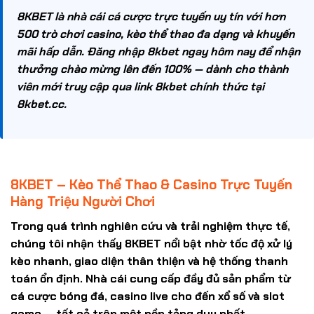
8KBET
là nhà cái cá cược trực tuyến uy tín với hơn
500 trò chơi casino, kèo thể thao đa dạng và khuyến
mãi hấp dẫn. Đăng nhập 8kbet ngay hôm nay để nhận
thưởng chào mừng lên đến 100% — dành cho thành
viên mới truy cập qua link 8kbet chính thức tại
8kbet.cc
.
8KBET – Kèo Thể Thao & Casino Trực Tuyến
Hàng Triệu Người Chơi
Trong quá trình nghiên cứu và trải nghiệm thực tế,
chúng tôi nhận thấy
8KBET
nổi bật nhờ tốc độ xử lý
kèo nhanh, giao diện thân thiện và hệ thống thanh
toán ổn định. Nhà cái cung cấp đầy đủ sản phẩm từ
cá cược bóng đá, casino live cho đến xổ số và slot
game — tất cả trên một nền tảng duy nhất.