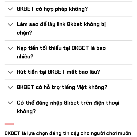
8KBET có hợp pháp không?
Làm sao để lấy link 8kbet không bị
chặn?
Nạp tiền tối thiểu tại 8KBET là bao
nhiêu?
Rút tiền tại 8KBET mất bao lâu?
8KBET có hỗ trợ tiếng Việt không?
Có thể đăng nhập 8kbet trên điện thoại
không?
8KBET
là lựa chọn đáng tin cậy cho người chơi muốn