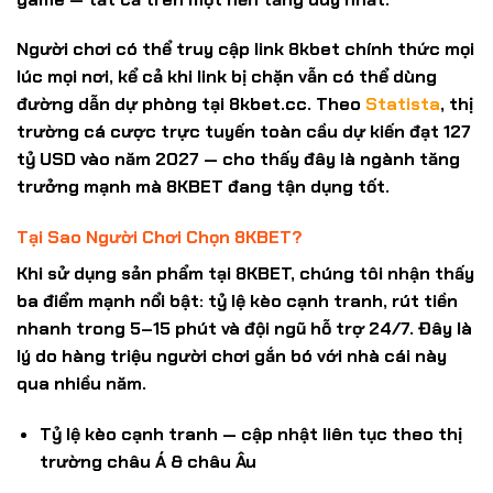
Người chơi có thể truy cập
link 8kbet
chính thức mọi
lúc mọi nơi, kể cả khi link bị chặn vẫn có thể dùng
đường dẫn dự phòng tại
8kbet.cc
. Theo
Statista
, thị
trường cá cược trực tuyến toàn cầu dự kiến đạt 127
tỷ USD vào năm 2027 — cho thấy đây là ngành tăng
trưởng mạnh mà 8KBET đang tận dụng tốt.
Tại Sao Người Chơi Chọn 8KBET?
Khi sử dụng sản phẩm tại 8KBET, chúng tôi nhận thấy
ba điểm mạnh nổi bật: tỷ lệ kèo cạnh tranh, rút tiền
nhanh trong 5–15 phút và đội ngũ hỗ trợ 24/7. Đây là
lý do hàng triệu
người chơi
gắn bó với nhà cái này
qua nhiều năm.
Tỷ lệ kèo cạnh tranh — cập nhật liên tục theo thị
trường châu Á & châu Âu