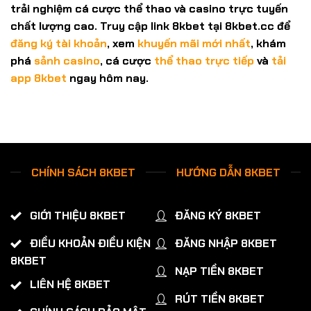
trải nghiệm cá cược thể thao và casino trực tuyến
chất lượng cao. Truy cập
link 8kbet
tại
8kbet.cc
để
đăng ký tài khoản
, xem
khuyến mãi mới nhất
, khám
phá
sảnh casino
, cá cược
thể thao trực tiếp
và
tải
app 8kbet
ngay hôm nay.
CHÍNH SÁCH 8KBET
HƯỚNG DẪN 8KBET
GIỚI THIỆU 8KBET
ĐĂNG KÝ 8KBET
ĐIỀU KHOẢN ĐIỀU KIỆN
ĐĂNG NHẬP 8KBET
8KBET
NẠP TIỀN 8KBET
LIÊN HỆ 8KBET
RÚT TIỀN 8KBET