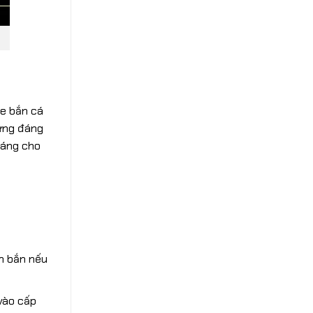
me bắn cá
xứng đáng
đáng cho
nh bắn nếu
 vào cấp