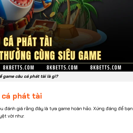
ề game câu cá phát tài là gì?
 cá phát tài
ều đánh giá rằng đây là tựa game hoàn hảo. Xứng đáng để bạn
yệt vời như: