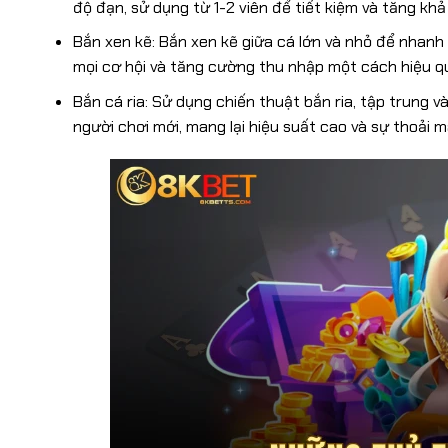
độ đạn, sử dụng từ 1-2 viên để tiết kiệm và tăng kh
Bắn xen kẽ: Bắn xen kẽ giữa cá lớn và nhỏ để nhanh
mọi cơ hội và tăng cường thu nhập một cách hiệu q
Bắn cá ria: Sử dụng chiến thuật bắn ria, tập trung v
người chơi mới, mang lại hiệu suất cao và sự thoải m