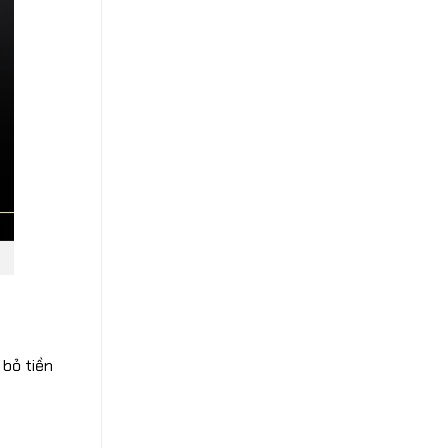
 bỏ tiền