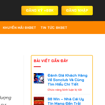
ĐĂNG KÝ +88K
ĐĂNG NHẬP
KHUYẾN MÃI 8KBET
TIN TỨC 8KBET
BÀI VIẾT GẦN ĐÂY
Đánh Giá Khách Hàng
Về Sonclub Và Cùng
Tìm Hiểu Chi Tiết
ở
Chức năng bình luận bị tắt
Đánh
 lượng
Giá
98 Win – Nhà Cái Uy
Khách
Tín Mang Đến Trải
 sự