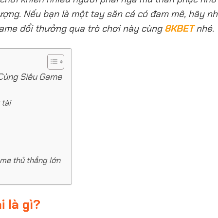
 lượng. Nếu bạn là một tay săn cá có đam mê, hãy n
ame đổi thưởng qua trò chơi này cùng
8KBET
nhé.
g Cùng Siêu Game
 tài
ame thủ thắng lớn
i là gì?