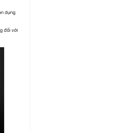
ận dụng
g đối với