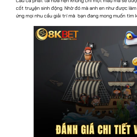
Câu cá phát tài hứa hẹn không chỉ một màụ mà sẽ được
cốt truyện sinh động. Nhờ đó mà anh en như được làm
ứng mọi nhu cầu giải trí mà bạn đang mong muốn tìm k