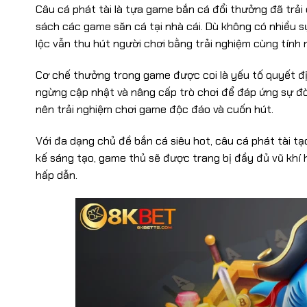
Câu cá phát tài là tựa game bắn cá đổi thưởng đã trải 
sách các game săn cá tại nhà cái. Dù không có nhiều 
lộc vẫn thu hút người chơi bằng trải nghiệm cùng tính 
Cơ chế thưởng trong game được coi là yếu tố quyết địn
ngừng cập nhật và nâng cấp trò chơi để đáp ứng sự đòi
nên trải nghiệm chơi game độc đáo và cuốn hút.
Với đa dạng chủ đề bắn cá siêu hot, câu cá phát tài t
kế sáng tạo, game thủ sẽ được trang bị đầy đủ vũ khí 
hấp dẫn.