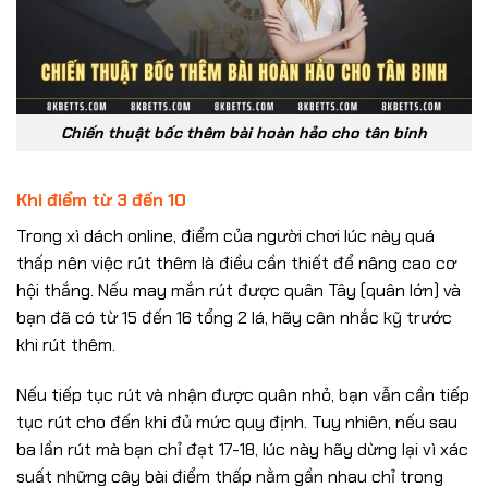
Chiến thuật bốc thêm bài hoàn hảo cho tân binh
Khi điểm từ 3 đến 10
Trong xì dách online, điểm của người chơi lúc này quá
thấp nên việc rút thêm là điều cần thiết để nâng cao cơ
hội thắng. Nếu may mắn rút được quân Tây (quân lớn) và
bạn đã có từ 15 đến 16 tổng 2 lá, hãy cân nhắc kỹ trước
khi rút thêm.
Nếu tiếp tục rút và nhận được quân nhỏ, bạn vẫn cần tiếp
tục rút cho đến khi đủ mức quy định. Tuy nhiên, nếu sau
ba lần rút mà bạn chỉ đạt 17-18, lúc này hãy dừng lại vì xác
suất những cây bài điểm thấp nằm gần nhau chỉ trong