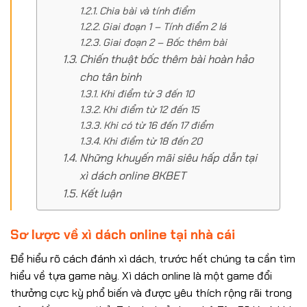
Chia bài và tính điểm
Giai đoạn 1 – Tính điểm 2 lá
Giai đoạn 2 – Bốc thêm bài
Chiến thuật bốc thêm bài hoàn hảo
cho tân binh
Khi điểm từ 3 đến 10
Khi điểm từ 12 đến 15
Khi có từ 16 đến 17 điểm
Khi điểm từ 18 đến 20
Những khuyến mãi siêu hấp dẫn tại
xì dách online 8KBET
Kết luận
Sơ lược về xì dách online tại nhà cái
Để hiểu rõ cách đánh xì dách, trước hết chúng ta cần tìm
hiểu về tựa game này. Xì dách online là một game đổi
thưởng cực kỳ phổ biến và được yêu thích rộng rãi trong