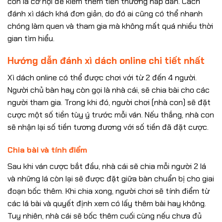
còn là cơ hội để kiếm thêm tiền thưởng hấp dẫn. Cách
đánh xì dách khá đơn giản, do đó ai cũng có thể nhanh
chóng làm quen và tham gia mà không mất quá nhiều thời
gian tìm hiểu.
Hướng dẫn đánh xì dách online chi tiết nhất
Xì dách online có thể được chơi với từ 2 đến 4 người.
Người chủ bàn hay còn gọi là nhà cái, sẽ chia bài cho các
người tham gia. Trong khi đó, người chơi (nhà con) sẽ đặt
cược một số tiền tùy ý trước mỗi ván. Nếu thắng, nhà con
sẽ nhận lại số tiền tương đương với số tiền đã đặt cược.
Chia bài và tính điểm
Sau khi ván cược bắt đầu, nhà cái sẽ chia mỗi người 2 lá
và những lá còn lại sẽ được đặt giữa bàn chuẩn bị cho giai
đoạn bốc thêm. Khi chia xong, người chơi sẽ tính điểm từ
các lá bài và quyết định xem có lấy thêm bài hay không.
Tuy nhiên, nhà cái sẽ bốc thêm cuối cùng nếu chưa đủ