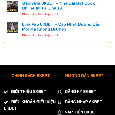
Chơi
Đánh Giá 8KBET – Nhà Cái Đặt Cược
Số
Nhà
Baccarat
Hello88
Online #1 Tại Châu Á
Cái
UK88
Trong
Nổi
ở
Chức năng bình luận bị tắt
–
Năm
Tiếng
Đánh
Bí
2025
Giá
Link Vào 8KBET – Cập Nhật Đường Dẫn
Quyết
8KBET
Thắng
Mới Mà Không Bị Chặn
–
Lớn
ở
Chức năng bình luận bị tắt
Nhà
Từ
Link
Cái
Cao
Vào
Đặt
Thủ
8KBET
Cược
–
Online
Cập
#1
Nhật
Tại
Đường
Châu
Dẫn
Á
Mới
CHÍNH SÁCH 8KBET
HƯỚNG DẪN 8KBET
Mà
Không
Bị
GIỚI THIỆU 8KBET
ĐĂNG KÝ 8KBET
Chặn
ĐIỀU KHOẢN ĐIỀU KIỆN
ĐĂNG NHẬP 8KBET
8KBET
NẠP TIỀN 8KBET