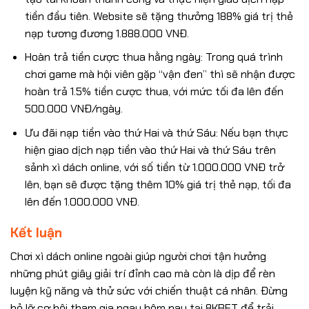
tiền đầu tiên. Website sẽ tặng thưởng 188% giá trị thẻ
nạp tương đương 1.888.000 VNĐ.
Hoàn trả tiền cược thua hằng ngày: Trong quá trình
chơi game mà hội viên gặp “vận đen” thì sẽ nhận được
hoàn trả 1.5% tiền cược thua, với mức tối đa lên đến
500.000 VNĐ/ngày.
Ưu đãi nạp tiền vào thứ Hai và thứ Sáu: Nếu bạn thực
hiện giao dịch nạp tiền vào thứ Hai và thứ Sáu trên
sảnh xì dách online, với số tiền từ 1.000.000 VNĐ trở
lên, bạn sẽ được tặng thêm 10% giá trị thẻ nạp, tối đa
lên đến 1.000.000 VNĐ.
Kết luận
Chơi xì dách online ngoài giúp người chơi tận hưởng
những phút giây giải trí đỉnh cao mà còn là dịp để rèn
luyện kỹ năng và thử sức với chiến thuật cá nhân. Đừng
bỏ lỡ cơ hội tham gia ngay hôm nay tại 8KBET để trải