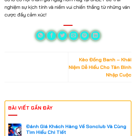
nghiệm sự kịch tính và niềm vui chiến thắng từ những ván
cược đầy cảm xúc!
Kèo Đồng Banh – Khái
Niệm Dễ Hiểu Cho Tân Binh
Nhập Cuộc
BÀI VIẾT GẦN ĐÂY
Đánh Giá Khách Hàng Về Sonclub Và Cùng
Tìm Hiểu Chi Tiết