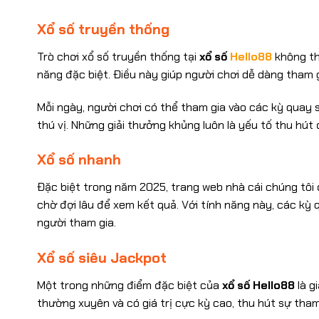
Xổ số truyền thống
Trò chơi xổ số truyền thống tại
xổ số
Hello88
không th
năng đặc biệt. Điều này giúp người chơi dễ dàng tham g
Mỗi ngày, người chơi có thể tham gia vào các kỳ quay 
thú vị. Những giải thưởng khủng luôn là yếu tố thu hút
Xổ số nhanh
Đặc biệt trong năm 2025, trang web nhà cái chúng tôi đ
chờ đợi lâu để xem kết quả. Với tính năng này, các kỳ 
người tham gia.
Xổ số siêu Jackpot
Một trong những điểm đặc biệt của
xổ số Hello88
là g
thường xuyên và có giá trị cực kỳ cao, thu hút sự tha