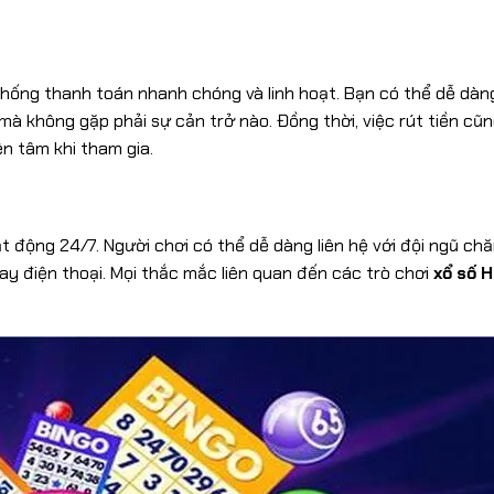
thống thanh toán nhanh chóng và linh hoạt. Bạn có thể dễ dàn
mà không gặp phải sự cản trở nào. Đồng thời, việc rút tiền cũn
ên tâm khi tham gia.
t động 24/7. Người chơi có thể dễ dàng liên hệ với đội ngũ ch
y điện thoại. Mọi thắc mắc liên quan đến các trò chơi
xổ số H