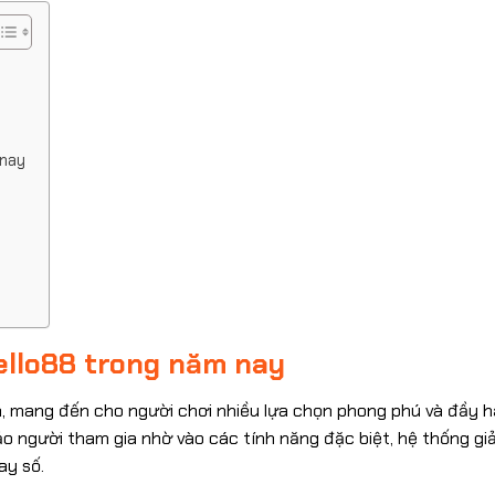
 nay
ello88 trong năm nay
 mang đến cho người chơi nhiều lựa chọn phong phú và đầy h
o người tham gia nhờ vào các tính năng đặc biệt, hệ thống gi
ay số.