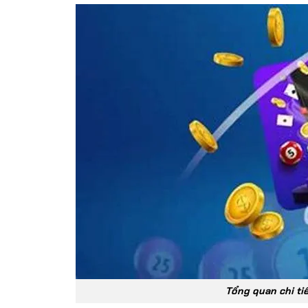
Tổng quan chi ti