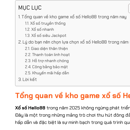
MỤC LỤC
Tổng quan về kho game xổ số Hello88 trong năm nay
Xổ số truyền thống
Xổ số nhanh
Xổ số siêu Jackpot
Lý do bạn nên chọn lựa chọn xổ số Hello88 trong năm
Giao diện thân thiện
Thanh toán linh hoạt
Hỗ trợ nhanh chóng
Công bằng bảo mật
Khuyến mãi hấp dẫn
Lời kết
Tổng quan về kho game xổ số H
Xổ số Hello88
trong năm 2025 không ngừng phát triển,
Đây là một trong những mảng trò chơi thu hút đông đả
hấp dẫn và đặc biệt là sự minh bạch trong quá trình qu