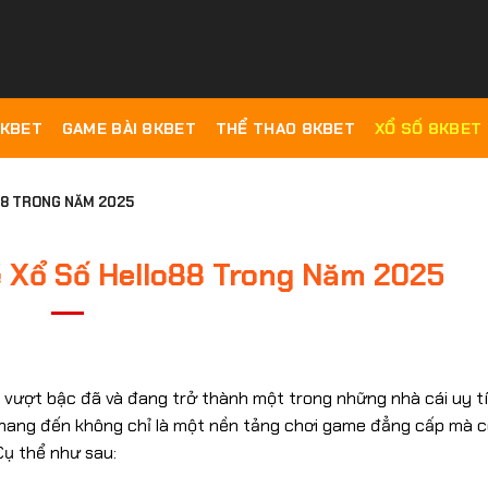
8KBET
GAME BÀI 8KBET
THỂ THAO 8KBET
XỔ SỐ 8KBET
88 TRONG NĂM 2025
ề Xổ Số Hello88 Trong Năm 2025
vượt bậc đã và đang trở thành một trong những nhà cái uy tín
 mang đến không chỉ là một nền tảng chơi game đẳng cấp mà c
Cụ thể như sau: