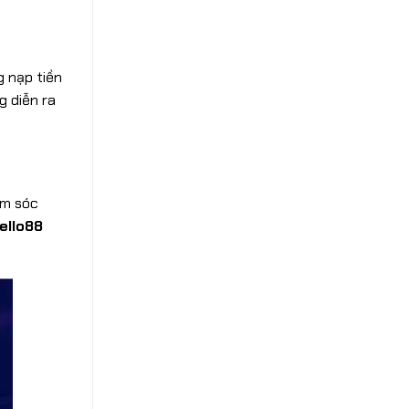
g nạp tiền
g diễn ra
ăm sóc
ello88