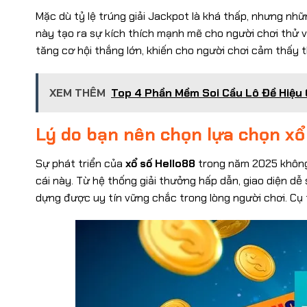
Mặc dù tỷ lệ trúng giải Jackpot là khá thấp, nhưng nhữ
này tạo ra sự kích thích mạnh mẽ cho người chơi thử v
tăng cơ hội thắng lớn, khiến cho người chơi cảm thấy t
XEM THÊM
Top 4 Phần Mềm Soi Cầu Lô Đề Hiệu
Lý do bạn nên chọn lựa chọn xổ
Sự phát triển của
xổ số Hello88
trong năm 2025 không
cái này. Từ hệ thống giải thưởng hấp dẫn, giao diện d
dựng được uy tín vững chắc trong lòng người chơi. Cụ 