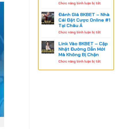
ở
Chức năng bình luận bị tắt
Xổ
Nhà
Cách
Số
Cái
Chơi
Hello88
Nổi
Đánh Giá 8KBET – Nhà
Baccarat
Trong
Tiếng
Cái Đặt Cược Online #1
UK88
Năm
Tại Châu Á
–
2025
ở
Chức năng bình luận bị tắt
Bí
Đánh
Quyết
Giá
Thắng
Link Vào 8KBET – Cập
8KBET
Lớn
Nhật Đường Dẫn Mới
–
Từ
Mà Không Bị Chặn
Nhà
Cao
ở
Chức năng bình luận bị tắt
Cái
Thủ
Link
Đặt
Vào
Cược
8KBET
Online
–
#1
Cập
Tại
Nhật
Châu
Đường
Á
Dẫn
Mới
Mà
Không
Bị
Chặn